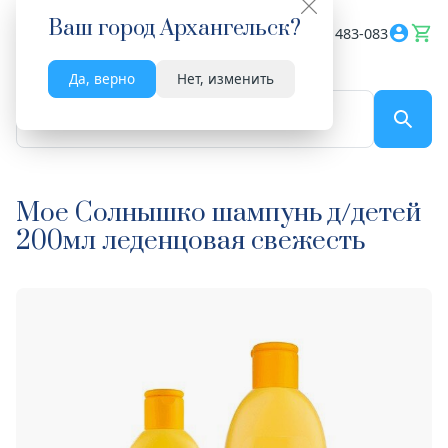
Ваш город
Архангельск
?
Весь сайт
8182 483-083
Да, верно
Нет, изменить
По названию...
Мое Солнышко шампунь д/детей
200мл леденцовая свежесть