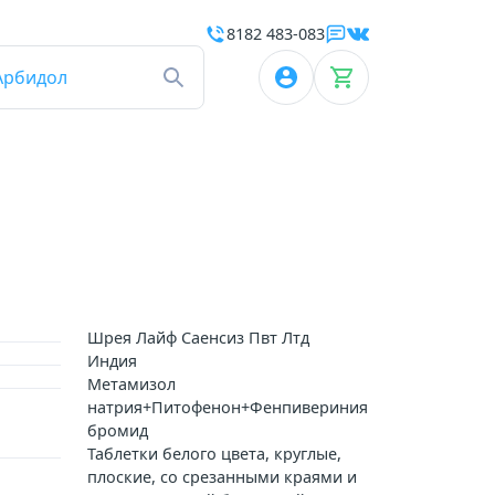
8182 483-083
Арбидол
Шрея Лайф Саенсиз Пвт Лтд
Индия
Метамизол
натрия+Питофенон+Фенпивериния
бромид
Таблетки белого цвета, круглые,
плоские, со срезанными краями и