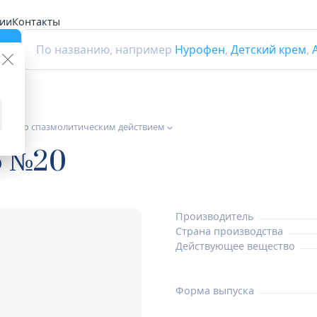
ии
Контакты
г
По названию, например
Нурофен
,
Детский крем
,
тики со спазмолитическим действием
б №20
Производитель
Страна производства
Действующее вещество
Форма выпуска