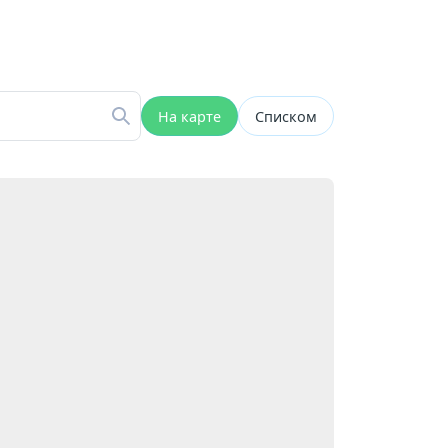
На карте
Списком