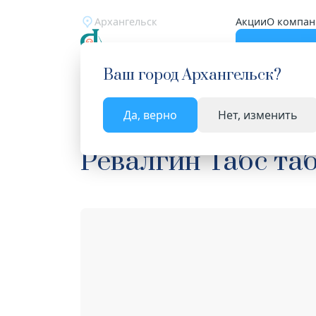
Архангельск
Акции
О компан
Катало
Ваш город
Архангельск
?
Да, верно
Нет, изменить
Главная
Каталог
Лекарства и БАД
Анальге
Ревалгин Табс та