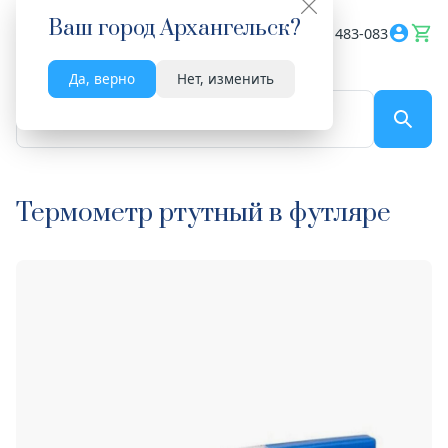
Ваш город
Архангельск
?
Весь сайт
8182 483-083
Да, верно
Нет, изменить
По названию...
Термометр ртутный в футляре