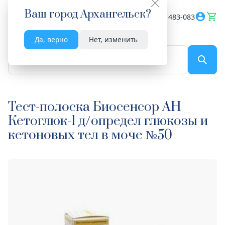
Ваш город
Архангельск
?
Весь сайт
8182 483-083
Да, верно
Нет, изменить
По названию...
Тест-полоска Биосенсор АН
Кетоглюк-1 д/определ глюкозы и
кетоновых тел в моче №50