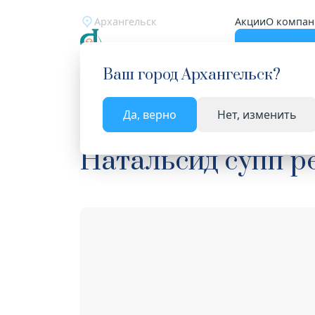
Архангельск
Акции
О компан
Катало
Ваш город
Архангельск
?
Да, верно
Нет, изменить
Главная
Каталог
Лекарства и БАД
Средств
Натальсид супп р