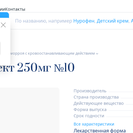
ии
Контакты
г
По названию, например
Нурофен
,
Детский крем
,
а от геморроя с кровоостанавливающим действием
ект 250мг №10
Производитель
Страна производства
Действующее вещество
Форма выпуска
Срок годности
Все характеристики
Лекарственная форма