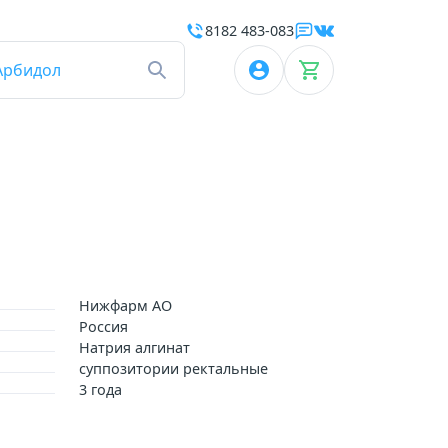
8182 483-083
Арбидол
Нижфарм АО
Россия
Натрия алгинат
cуппозитории ректальные
3 года