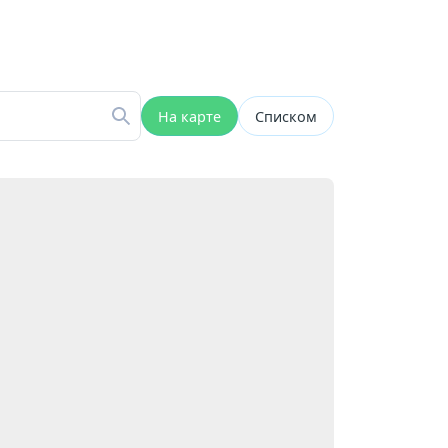
На карте
Списком