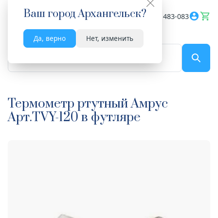
Ваш город
Архангельск
?
Весь сайт
8182 483-083
Да, верно
Нет, изменить
По названию...
Термометр ртутный Амрус
Арт.TVY-120 в футляре