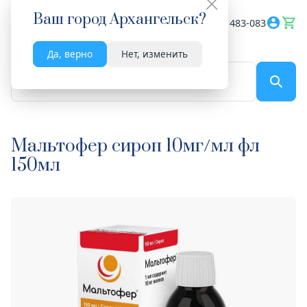
Ваш город
Архангельск
?
Весь сайт
8182 483-083
Да, верно
Нет, изменить
По названию...
Мальтофер сироп 10мг/мл фл
150мл