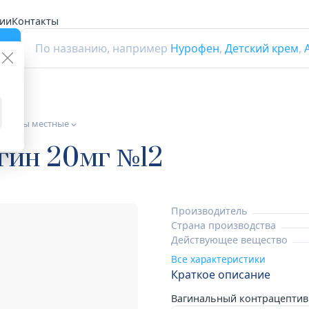
ии
Контакты
г
По названию, например
Нурофен
,
Детский крем
,
ептивы местные
гин 20мг №12
Производитель
Страна производства
Действующее вещество
Все характеристики
Краткое описание
Вагинальный контрацептив