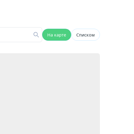
На карте
Списком