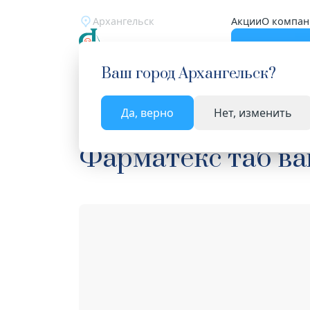
Архангельск
Акции
О компан
Катало
Ваш город
Архангельск
?
Да, верно
Нет, изменить
Главная
Каталог
Лекарства и БАД
Контрац
Фарматекс таб ва