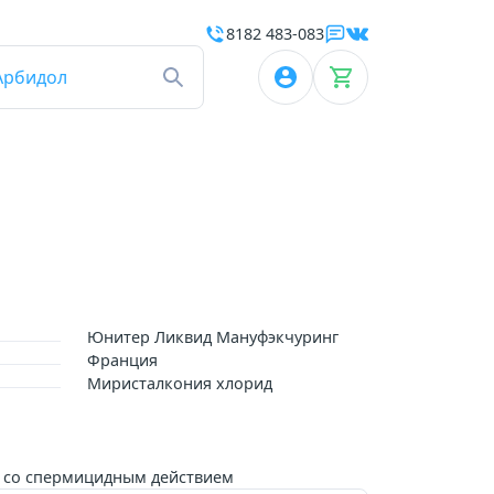
8182 483-083
Арбидол
Юнитер Ликвид Мануфэкчуринг
Франция
Миристалкония хлорид
 со спермицидным действием