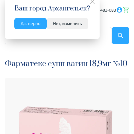
Ваш город
Архангельск
?
Весь сайт
8182 483-083
Да, верно
Нет, изменить
По названию...
Фарматекс супп вагин 18,9мг №10