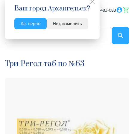
Ваш город
Архангельск
?
Весь сайт
8182 483-083
Да, верно
Нет, изменить
По названию...
Три-Регол таб по №63