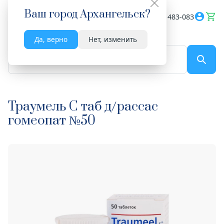
Ваш город
Архангельск
?
Весь сайт
8182 483-083
Да, верно
Нет, изменить
По названию...
Траумель С таб д/рассас
гомеопат №50