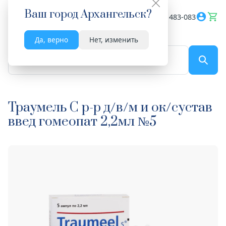
Ваш город
Архангельск
?
Весь сайт
8182 483-083
Да, верно
Нет, изменить
По названию...
Траумель С р-р д/в/м и ок/сустав
введ гомеопат 2,2мл №5