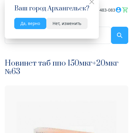
Ваш город
Архангельск
?
Весь сайт
8182 483-083
Да, верно
Нет, изменить
По названию...
Новинет таб ппо 150мкг+20мкг
№63