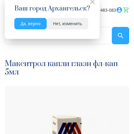
Ваш город
Архангельск
?
Весь сайт
8182 483-083
Да, верно
Нет, изменить
По названию...
Макситрол капли глазн фл-кап
5мл