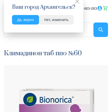
Ваш город
Архангельск
?
Весь сайт
8182 483-083
Да, верно
Нет, изменить
По названию...
Климадинон таб ппо №60