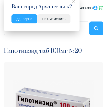
Ваш город
Архангельск
?
Весь сайт
8182 483-083
Да, верно
Нет, изменить
По названию...
Гипотиазид таб 100мг №20