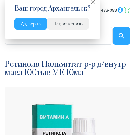
Ваш город
Архангельск
?
Весь сайт
8182 483-083
Да, верно
Нет, изменить
По названию...
Ретинола Пальмитат р-р д/внутр
масл 100тыс МЕ 10мл