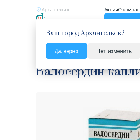
Архангельск
Акции
О компан
Катало
Ваш город
Архангельск
?
Да, верно
Нет, изменить
Главная
Каталог
Лекарства и БАД
Средства
Валосердин капли