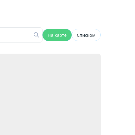
На карте
Списком