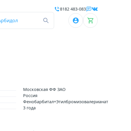
8182 483-083
Арбидол
Московская ФФ ЗАО
Россия
Фенобарбитал+Этилбромизовалерианат
3 года