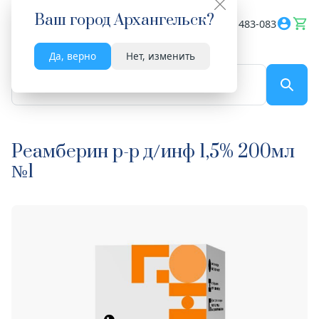
Ваш город
Архангельск
?
Весь сайт
8182 483-083
Да, верно
Нет, изменить
По названию...
Реамберин р-р д/инф 1,5% 200мл
№1