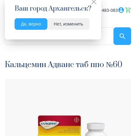
Ваш город
Архангельск
?
Весь сайт
8182 483-083
Да, верно
Нет, изменить
По названию...
Кальцемин Адванс таб ппо №60