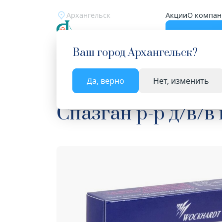
Архангельск
Акции
О компан
Катало
Ваш город
Архангельск
?
Да, верно
Нет, изменить
Главная
Каталог
Лекарства и БАД
Анальге
Спазган р-р д/в/в