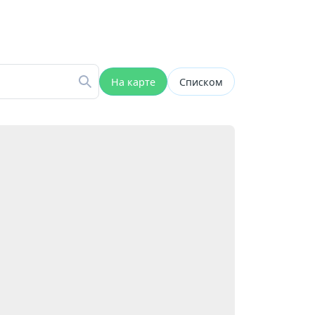
На карте
Списком