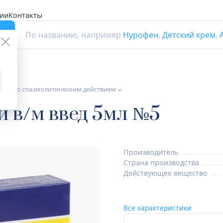
ии
Контакты
г
По названию, например
Нурофен
,
Детский крем
,
тики со спазмолитическим действием
 и в/м введ 5мл №5
Производитель
Страна производства
Действующее вещество
Все характеристики