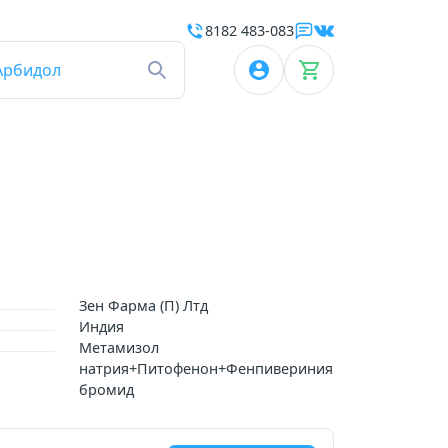
8182 483-083
Арбидол
Зен Фарма (П) Лтд
Индия
Метамизол
натрия+Питофенон+Фенпивериния
бромид