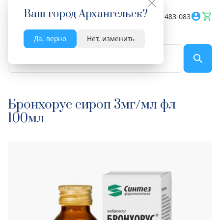
Ваш город
Архангельск
?
Весь сайт
8182 483-083
Да, верно
Нет, изменить
По названию...
Бронхорус сироп 3мг/мл фл
100мл