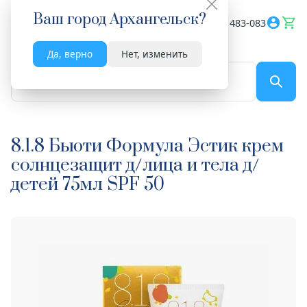
Ваш город
Архангельск
?
Весь сайт
8182 483-083
Да, верно
Нет, изменить
По названию...
8.1.8 Бьюти Формула Эстик крем
солнцезащит д/лица и тела д/
детей 75мл SPF 50