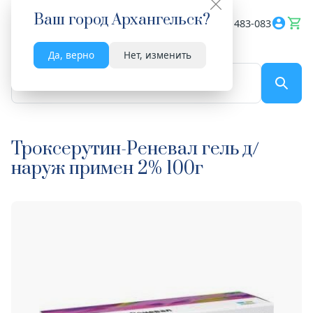
Ваш город
Архангельск
?
Весь сайт
8182 483-083
Да, верно
Нет, изменить
По названию...
Троксерутин-Реневал гель д/
наруж примен 2% 100г