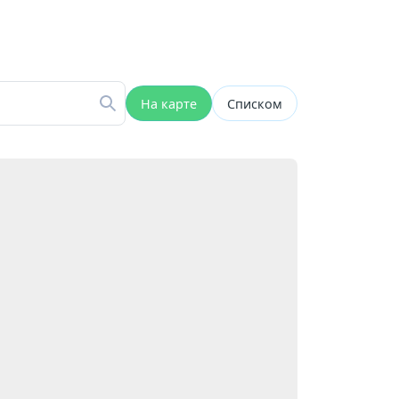
На карте
Списком