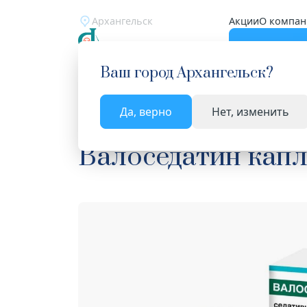
Архангельск
Акции
О компан
Катало
Ваш город
Архангельск
?
Да, верно
Нет, изменить
Главная
Каталог
Лекарства и БАД
Средства
Валоседатин кап