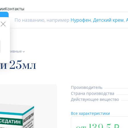
ии
Контакты
г
По названию, например
Нурофен
,
Детский крем
,
 седативные
ли 25мл
Производитель
Страна производства
Действующее вещество
Все характеристики