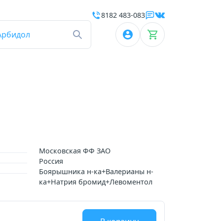
8182 483-083
Арбидол
Московская ФФ ЗАО
Россия
Боярышника н-ка+Валерианы н-
ка+Натрия бромид+Левоментол