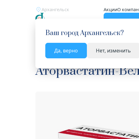
Архангельск
Акции
О компан
Катало
Ваш город
Архангельск
?
Да, верно
Нет, изменить
Главная
Каталог
Лекарства и БАД
Средств
Аторвастатин-Ве