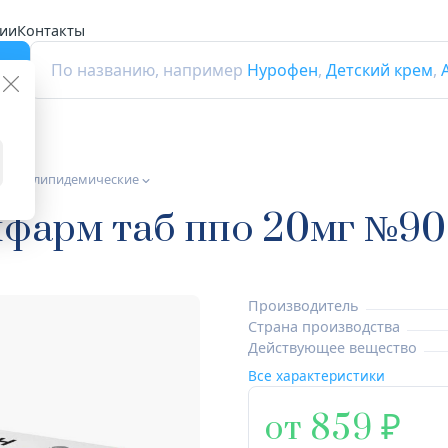
ии
Контакты
г
По названию, например
Нурофен
,
Детский крем
,
а гиполипидемические
лфарм таб ппо 20мг №90
Производитель
Страна производства
Действующее вещество
Все характеристики
от 859