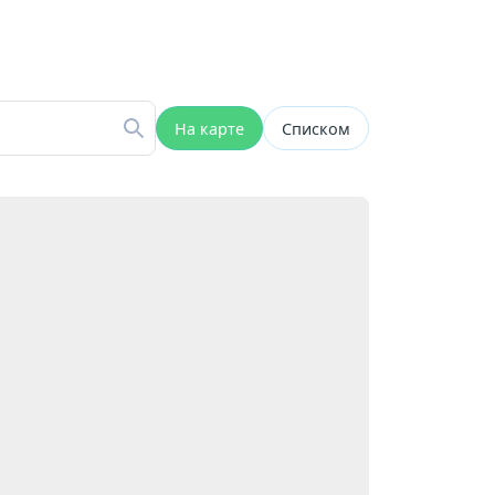
На карте
Списком