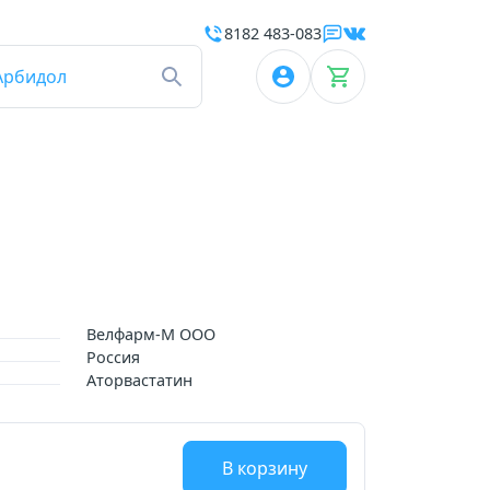
8182 483-083
Арбидол
Велфарм-М ООО
Россия
Аторвастатин
В корзину