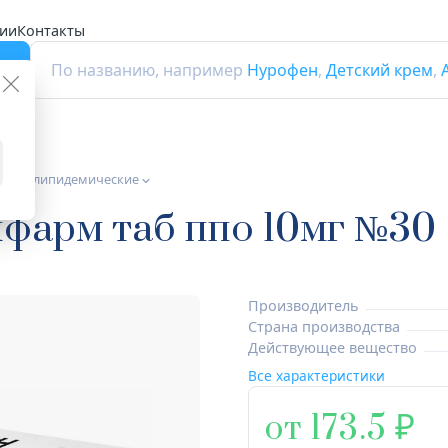
ии
Контакты
г
По названию, например
Нурофен
,
Детский крем
,
а гиполипидемические
фарм таб ппо 10мг №30
Производитель
Страна производства
Действующее вещество
Все характеристики
от 173.5