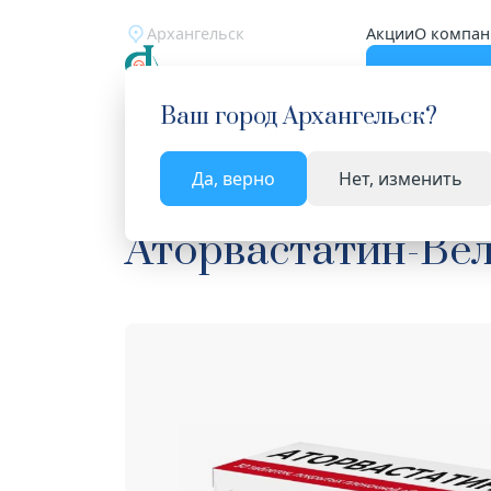
Архангельск
Акции
О компан
Катало
Ваш город
Архангельск
?
Да, верно
Нет, изменить
Главная
Каталог
Лекарства и БАД
Средств
Аторвастатин-Вел