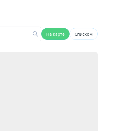
На карте
Списком