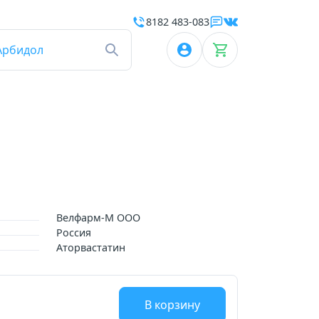
8182 483-083
Арбидол
Велфарм-М ООО
Россия
Аторвастатин
В корзину