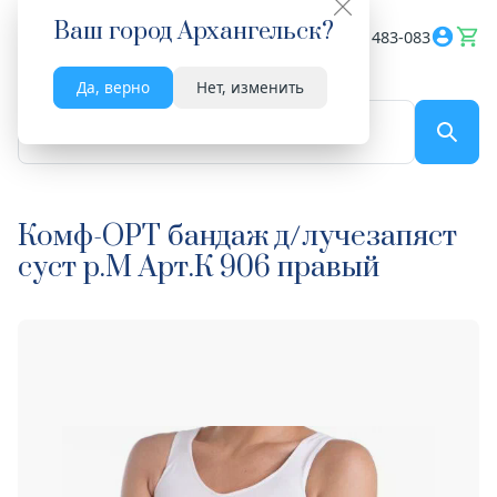
Ваш город
Архангельск
?
Весь сайт
8182 483-083
Да, верно
Нет, изменить
По названию...
Комф-ОРТ бандаж д/лучезапяст
суст р.M Арт.К 906 правый