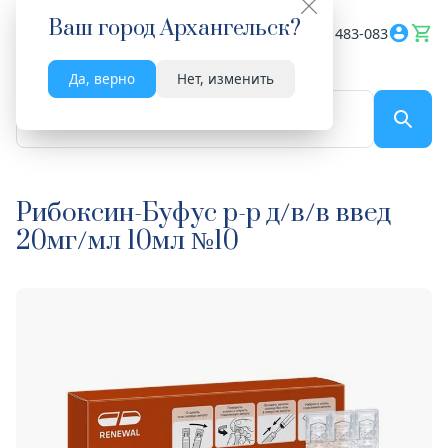
Ваш город
Архангельск
?
Весь сайт
8182 483-083
Да, верно
Нет, изменить
По названию...
Рибоксин-Буфус р-р д/в/в введ
20мг/мл 10мл №10