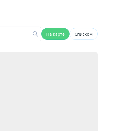
На карте
Списком