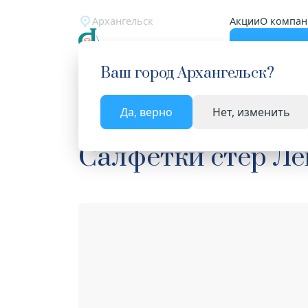
Архангельск
Акции
О компан
Катало
Ваш город
Архангельск
?
Да, верно
Нет, изменить
Главная
Каталог
Медицинские изделия
Са
Салфетки стер Ле