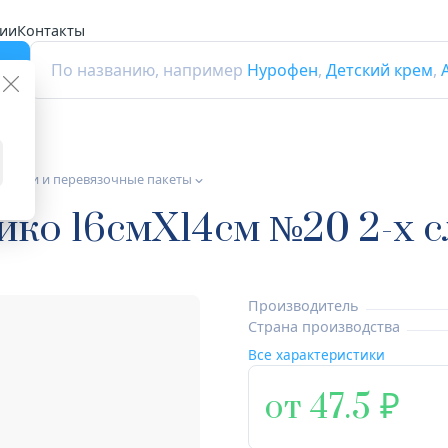
ии
Контакты
г
По названию, например
Нурофен
,
Детский крем
,
лфетки и перевязочные пакеты
йко 16смX14см №20 2-х с
Производитель
Страна производства
Все характеристики
от 47.5