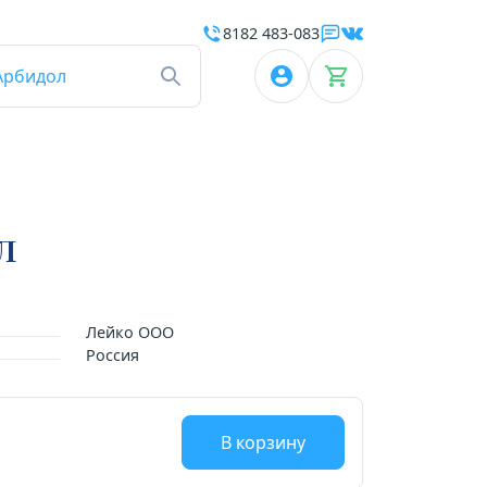
8182 483-083
Арбидол
л
Лейко ООО
Россия
В корзину