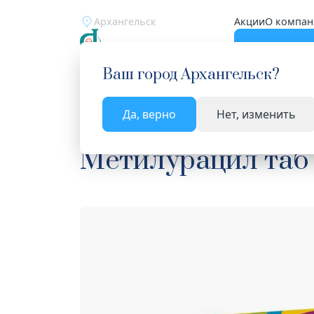
Архангельск
Акции
О компан
Катало
Ваш город
Архангельск
?
Да, верно
Нет, изменить
Главная
Каталог
Лекарства и БАД
Средства
Метилурацил таб