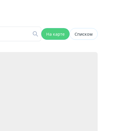
На карте
Списком