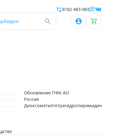
8182 483-083
Арбидол
Обновление ПФК АО
Россия
Диоксометилтетрагидропиримидин
дство