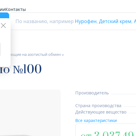
ии
Контакты
г
По названию, например
Нурофен
,
Детский крем
,
а влияющие на азотистый обмен
по №100
Производитель
Страна производства
Действующее вещество
Все характеристики