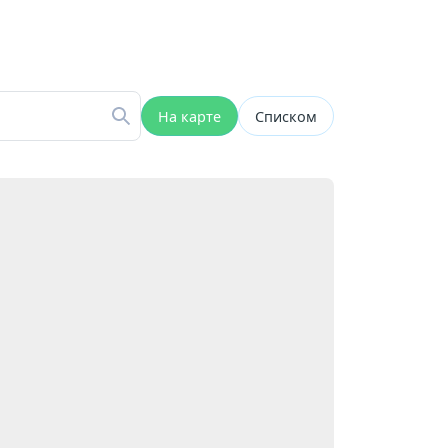
На карте
Списком