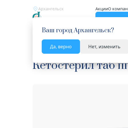
Архангельск
Акции
О компан
Катало
Ваш город
Архангельск
?
Да, верно
Нет, изменить
Главная
Каталог
Лекарства и БАД
Средств
Кетостерил таб п