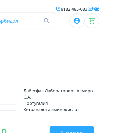
8182 483-083
Арбидол
Лабесфал Лабораториос Алмиро
С.А.
Португалия
Кетоаналоги аминокислот