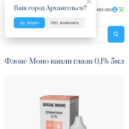
Ваш город
Архангельск
?
Весь сайт
8182 483-083
Да, верно
Нет, изменить
По названию...
Флоас Моно капли глазн 0,1% 5мл