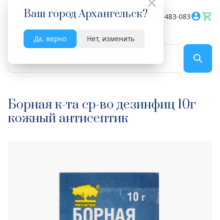
Ваш город
Архангельск
?
Весь сайт
8182 483-083
Да, верно
Нет, изменить
По названию...
Борная к-та ср-во дезинфиц 10г
кожный антисептик