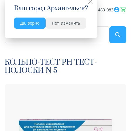
Ваш город
Архангельск
?
Весь сайт
8182 483-083
Да, верно
Нет, изменить
По названию...
КОЛЬПО-ТЕСТ РН ТЕСТ-
ПОЛОСКИ N 5