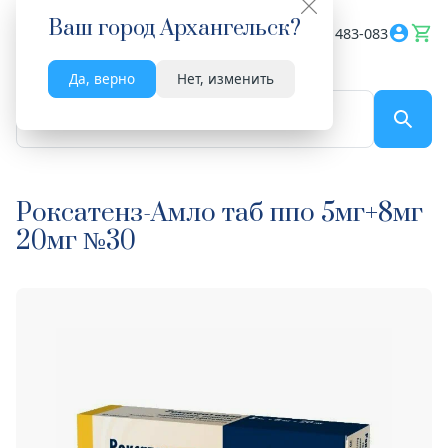
Ваш город
Архангельск
?
Весь сайт
8182 483-083
Да, верно
Нет, изменить
По названию...
Роксатенз-Амло таб ппо 5мг+8мг
20мг №30