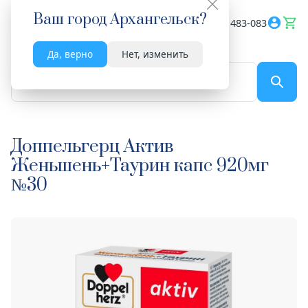
Ваш город
Архангельск
?
Весь сайт
8182 483-083
Да, верно
Нет, изменить
По названию...
Доппельгерц Актив
Женьшень+Таурин капс 920мг
№30