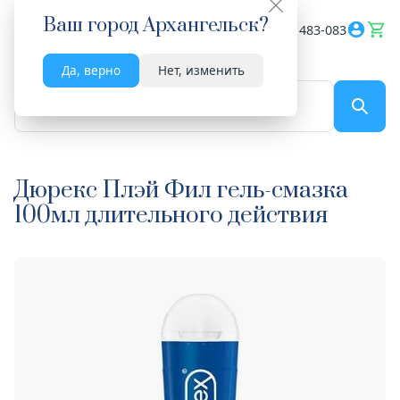
Ваш город
Архангельск
?
Весь сайт
8182 483-083
Да, верно
Нет, изменить
По названию...
Дюрекс Плэй Фил гель-смазка
100мл длительного действия