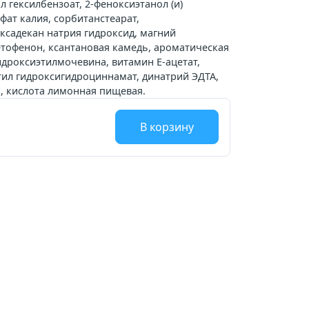
 гексилбензоат, 2-феноксиэтанол (и)
фат калия, сорбитанстеарат,
ксадекан натрия гидроксид, магний
тофенон, ксантановая камедь, ароматическая
идроксиэтилмочевина, витамин Е-ацетат,
тил гидроксигидроциннамат, динатрий ЭДТА,
ы, кислота лимонная пищевая.
В корзину