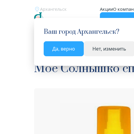
Архангельск
Акции
О компан
Катало
Ваш город
Архангельск
?
Да, верно
Нет, изменить
Главная
Каталог
Мама и малыш
Средства 
Мое Солнышко спр