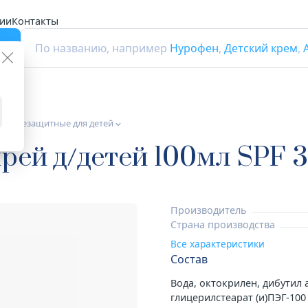
ии
Контакты
г
По названию, например
Нурофен
,
Детский крем
,
солнцезащитные для детей
ей д/детей 100мл SPF 
Производитель
Страна производства
Все характеристики
Состав
Вода, октокрилен, дибутил 
глицерилстеарат (и)ПЭГ-100