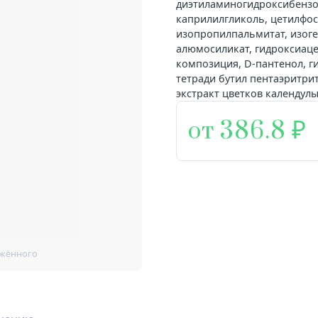
диэтиламиногидроксибензол
каприлилгликоль, цетилфос
изопропилпальмитат, изоге
алюмосиликат, гидроксиаце
композиция, D-пантенол, г
тетради бутил пентаэритри
экстракт цветков календул
от 386.8