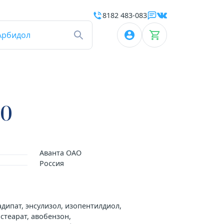
8182 483-083
Арбидол
30
Аванта ОАО
Россия
адипат, энсулизол, изопентилдиол,
 стеарат, авобензон,