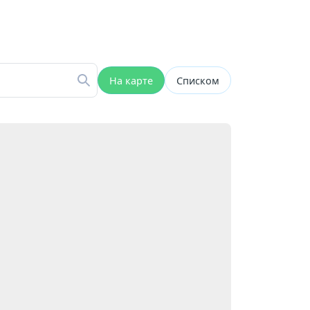
На карте
Списком