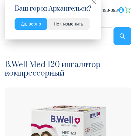
Ваш город
Архангельск
?
Весь сайт
8182 483-083
Да, верно
Нет, изменить
По названию...
B.Well Med-120 ингалятор
компрессорный