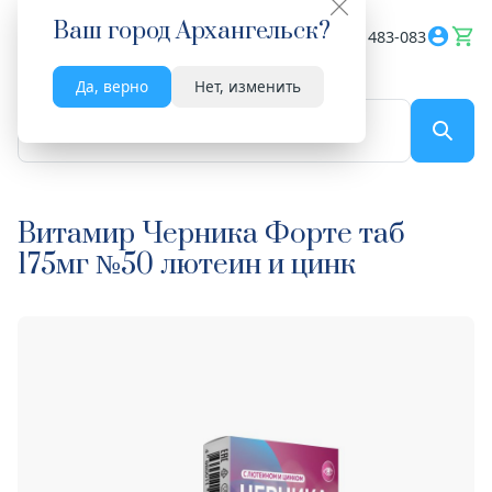
Ваш город
Архангельск
?
Весь сайт
8182 483-083
Да, верно
Нет, изменить
По названию...
Витамир Черника Форте таб
175мг №50 лютеин и цинк