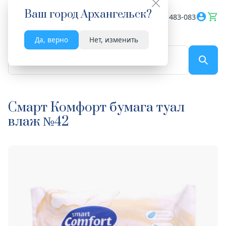
Ваш город
Архангельск
?
Весь сайт
8182 483-083
Да, верно
Нет, изменить
По названию...
Смарт Комфорт бумага туал
влаж №42