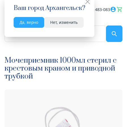
Ваш город
Архангельск
?
Весь сайт
8182 483-083
Да, верно
Нет, изменить
По названию...
Мочеприемник 1000мл стерил с
крестовым краном и приводной
трубкой