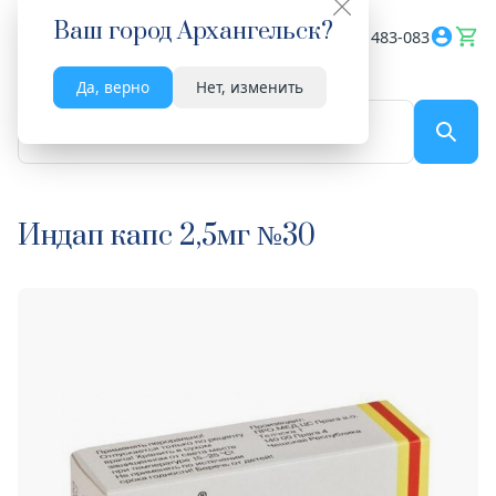
Ваш город
Архангельск
?
Весь сайт
8182 483-083
Да, верно
Нет, изменить
По названию...
Индап капс 2,5мг №30