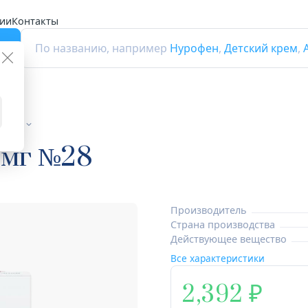
ии
Контакты
г
По названию, например
Нурофен
,
Детский крем
,
птики
0мг №28
Производитель
Страна производства
Действующее вещество
Все характеристики
2,392