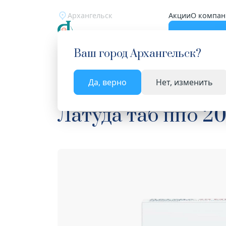
Архангельск
Акции
О компан
Катало
Ваш город
Архангельск
?
Да, верно
Нет, изменить
Главная
Каталог
Лекарства и БАД
Нейроле
Латуда таб ппо 2