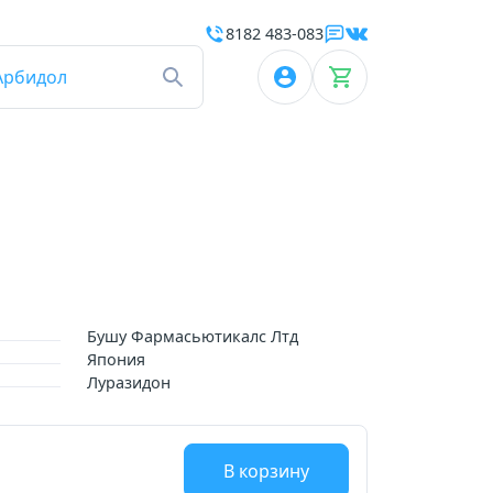
8182 483-083
Арбидол
Бушу Фармасьютикалс Лтд
Япония
Луразидон
В корзину