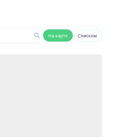
На карте
Списком