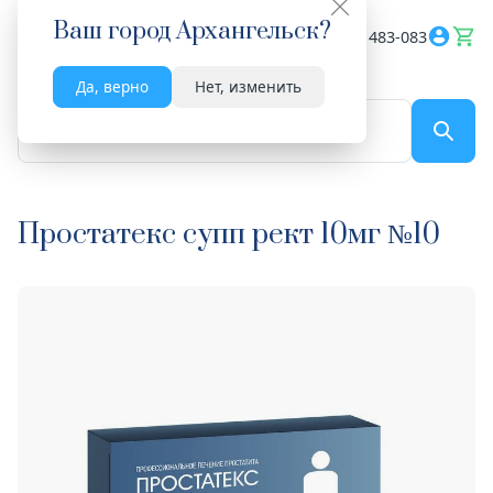
Ваш город
Архангельск
?
Весь сайт
8182 483-083
Да, верно
Нет, изменить
По названию...
Простатекс супп рект 10мг №10