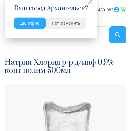
Ваш город
Архангельск
?
Весь сайт
8182 483-083
Да, верно
Нет, изменить
По названию...
Натрия Хлорид р-р д/инф 0,9%
конт полим 500мл