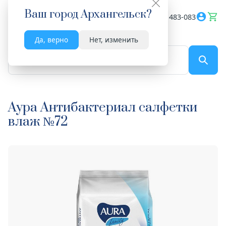
Ваш город
Архангельск
?
Весь сайт
8182 483-083
Да, верно
Нет, изменить
По названию...
Аура Антибактериал салфетки
влаж №72