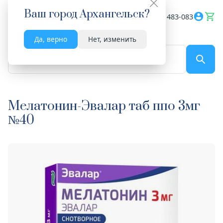
Ваш город
Архангельск
?
Весь сайт
8182 483-083
Да, верно
Нет, изменить
По названию...
Мелатонин-Эвалар таб ппо 3мг
№40