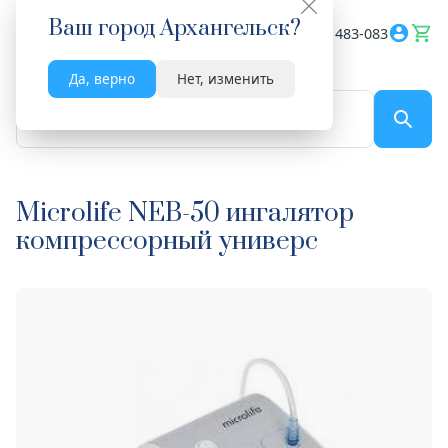
Ваш город
Архангельск
?
Весь сайт
8182 483-083
Да, верно
Нет, изменить
По названию...
Microlife NEB-50 ингалятор
компрессорный универс